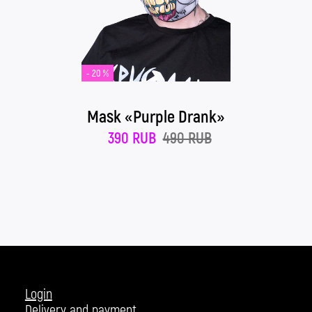
- 20 %
Mask «Purple Drank»
390 RUB
490 RUB
Login
Delivery and payment