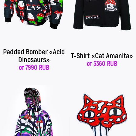
Padded Bomber «Acid
T-Shirt «Cat Amanita»
Dinosaurs»
от
3360 RUB
от
7990 RUB