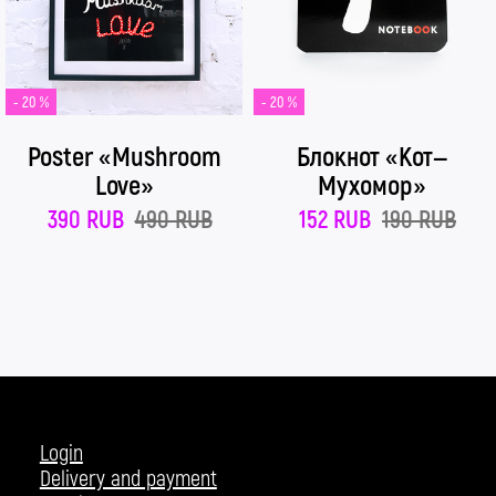
- 20 %
- 20 %
Poster «Mushroom
Блокнот «Кот—
Love»
Мухомор»
390 RUB
490 RUB
152 RUB
190 RUB
Login
Delivery and payment