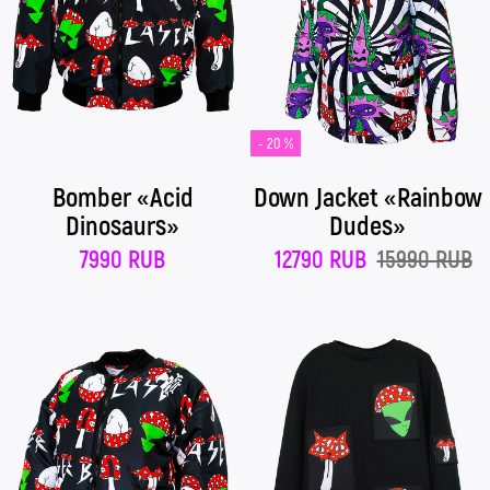
- 20 %
Down Jacket «Rainbow
Bomber «Acid
Dudes»
Dinosaurs»
12790 RUB
15990 RUB
7990 RUB