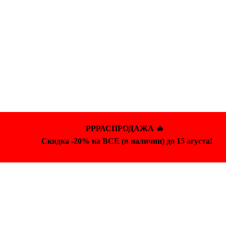
РРРАСПРОДАЖА 🔥
Скидка -20% на ВСЕ (в наличии) до 15 агуста!