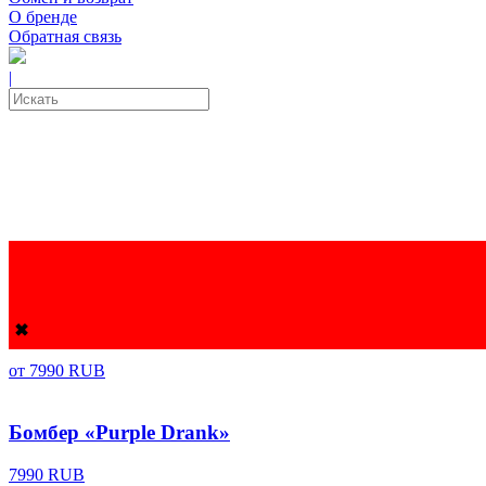
О бренде
Обратная связь
|
PURPLE
Сортировать:
по умолчанию
Утепленный бомбер «Purple Drank»
✖
от
7990 RUB
Бомбер «Purple Drank»
7990 RUB