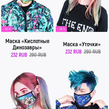
- 20 %
- 20 %
Маска «Кислотные
Маска «Уточки»
Динозавры»
232 RUB
290 RUB
232 RUB
290 RUB