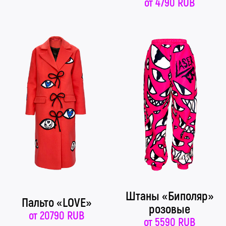
от
4790 RUB
Штаны «Биполяр»
Пальто «LOVE»
розовые
от
20790 RUB
от
5590 RUB