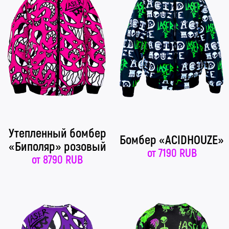
Утепленный бомбер
Бомбер «ACIDHOUZE»
«Биполяр» розовый
от
7190 RUB
от
8790 RUB