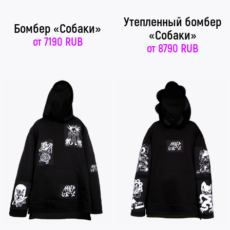
Утепленный бомбер
Бомбер «Собаки»
«Собаки»
от
7190 RUB
от
8790 RUB