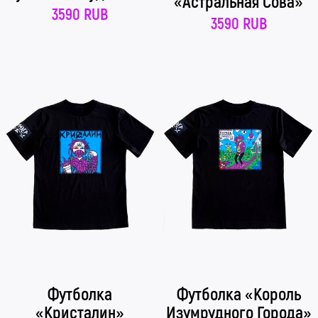
«Астральная Сова»
3590 RUB
3590 RUB
Футболка
Футболка «Король
«Кристалин»
Изумрудного Города»