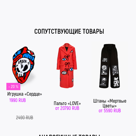
#LaserB #ЛазернаяБорода #АдмиралЛазернаяБорода
#КислотныйШмот
СОПУТСТВУЮЩИЕ ТОВАРЫ
- 20 %
Игрушка «Сердце»
1990 RUB
Штаны «Мертвые
Пальто «LOVE»
Цветы»
от
20790 RUB
от
5590 RUB
2490 RUB