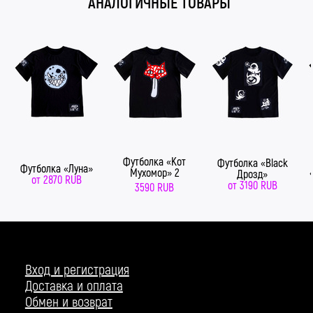
АНАЛОГИЧНЫЕ ТОВАРЫ
Футболка «Кот
Футболка «Black
Футболка «Луна»
Мухомор» 2
Дрозд»
от
2870 RUB
от
3190 RUB
3590 RUB
Вход и регистрация
Доставка и оплата
Обмен и возврат