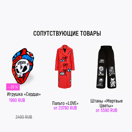
#LaserB #ЛазернаяБорода #АдмиралЛазернаяБорода
#КислотныйШмот
СОПУТСТВУЮЩИЕ ТОВАРЫ
- 20 %
Игрушка «Сердце»
1990 RUB
Штаны «Мертвые
Пальто «LOVE»
Цветы»
от
20790 RUB
от
5590 RUB
2490 RUB