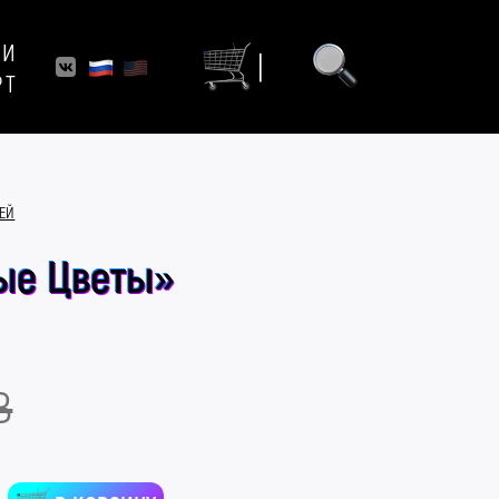
ИИ
|
РТ
НЕЙ
ые Цветы»
B