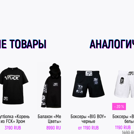
Е ТОВАРЫ
АНАЛОГИ
- 20 %
утболка «Корень
Балахон «Мертвые
Боксеры «BIG BOY»
Штаны «Мертвые
Боксеры «B
Пухов
из FCK» Хром
Цветы»
черные
Цветы»
Цвет
белы
1190 RUB
3190 RUB
8990 RUB
от
1190 RUB
от
5590 RUB
от
1
1490 