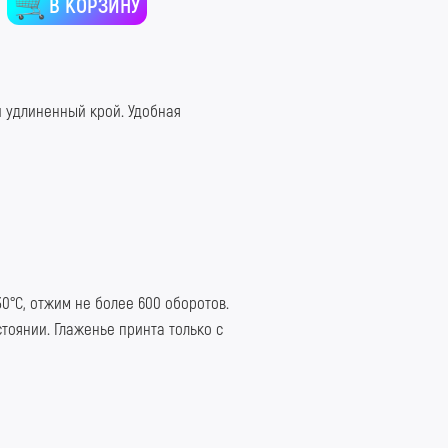
В КОРЗИНУ
 удлиненный крой. Удобная
30
°С, отжим не более 600 оборотов.
тоянии. Глаженье принта только с
зернаяБорода #КислотныйШмот