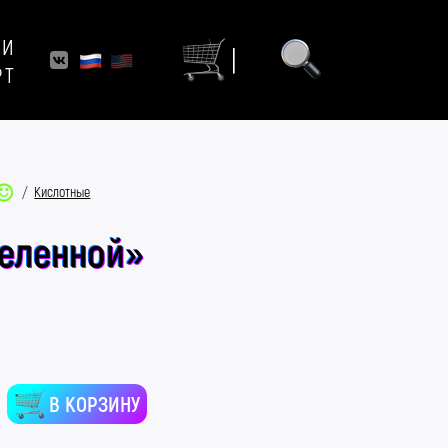
ИИ
|
РТ
/
Кислотные
селенной»
В КОРЗИНУ