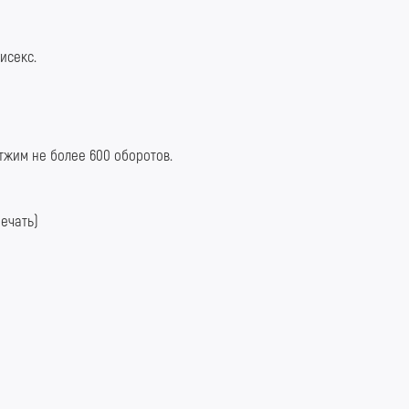
нисекс.
отжим не более 600 оборотов.
ечать)
зернаяБорода #КислотныйШмот