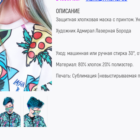
ОПИСАНИЕ
Защитная хлопковая маска с принтом. У
Художник Адмирал Лазерная Борода
Уход: машинная или ручная стирка 30°, 
Материал: 80% хлопок 20% полиэстер.
Печать: Сублимация (невыстирываемая п
m
#LaserB #ЛазернаяБорода #АдмиралЛа