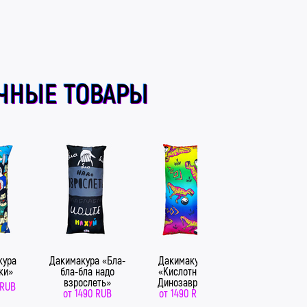
ЧНЫЕ ТОВАРЫ
кура
Дакимакура «Бла-
Дакимакура
Дакимакура
ки»
бла-бла надо
«Кислотные
«Мэгги»
взрослеть»
Динозавры»
 RUB
от
1490 RUB
от
1490 RUB
от
1490 RUB