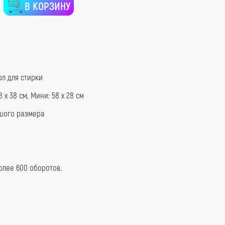
В КОРЗИНУ
ол для стирки
8 х 38 см, Мини: 58 х 28 см
шого размера
олее 600 оборотов.
зернаяБорода #КислотныйШмот