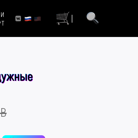
ИИ
|
РТ
дужные
UB