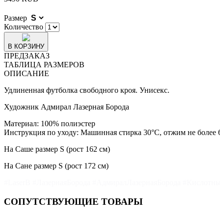
Размер
Количество
В КОРЗИНУ
ПРЕДЗАКАЗ
ТАБЛИЦА РАЗМЕРОВ
ОПИСАНИЕ
Удлиненная футболка свободного кроя. Унисекс.
Художник Адмирал Лазерная Борода
Материал: 100% полиэстер
Инструкция по уходу: Машинная стирка 30°С, отжим не более 
На Саше размер S (рост 162 см)
На Сане размер S (рост 172 см)
#LaserB #ЛазернаяБорода #АдмиралЛазернаяБорода #Кислот
СОПУТСТВУЮЩИЕ ТОВАРЫ