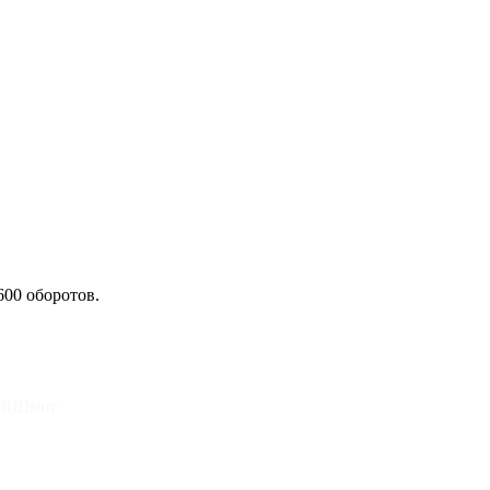
600 оборотов.
ныйШмот