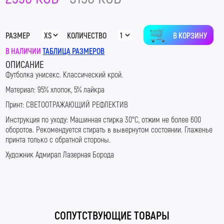
В КОРЗИНУ
РАЗМЕР
КОЛИЧЕСТВО
В НАЛИЧИИ
ТАБЛИЦА РАЗМЕРОВ
ОПИСАНИЕ
Футболка у
нисекс. Классический крой.
Материал: 95% хлопок, 5% лайкра
Принт:
СВЕТООТРАЖАЮЩИЙ РЕФЛЕКТИВ
Инструкция по уходу: Машинная стирка 30
°С, отжим не более 600
оборотов. Рекомендуется стирать в вывернутом состоянии. Глаженье
принта только с обратной стороны.
Художник Адмирал Лазерная Борода
#LaserB #ЛазернаяБорода #АдмиралЛазернаяБорода
#КислотныйШмот
СОПУТСТВУЮЩИЕ ТОВАРЫ