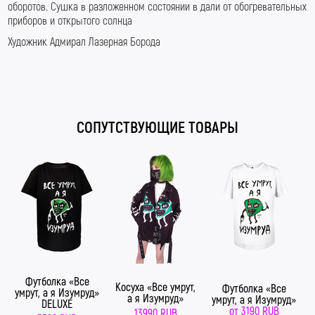
оборотов.
Сушка в разложенном состоянии в дали от обогревательных
приборов и открытого солнца
Художник Адмирал Лазерная Борода
#LaserB #ЛазернаяБорода #АдмиралЛазернаяБорода
#КислотныйШмот
СОПУТСТВУЮЩИЕ ТОВАРЫ
Футболка «Все
Косуха «Все умрут,
Футболка «Все
умрут, а я Изумруд»
а я Изумруд»
умрут, а я Изумруд»
DELUXE
от
3190 RUB
13990 RUB