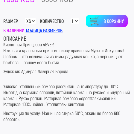
В КОРЗИНУ
РАЗМЕР
КОЛИЧЕСТВО
В НАЛИЧИИ
ТАБЛИЦА РАЗМЕРОВ
ОПИСАНИЕ
Кислотная Принцесса 4EVER
Нежный и красочный принт во славу правления Музы и Искусства!
Любовь — это возникшая из тьмы радужная кошка, а черный цвет
бомбера — основу всего бытия.
Художник Адмирал Лазерная Борода
Унисекс. Утепленный бомбер рассчитан на температуру до -10°C.
Имеет два кармана спереди, потайной карман на рукаве и внутренний
карман. Рукав реглан. Материал бомбера водоотталкивающий.
Материал: 100% нейлон. Утеплитель: синтепон
Инструкция по уходу: Машинная стирка 30°С, отжим не более 600
оборотов.
#LaserB #ЛазернаяБорода #АдмиралЛазернаяБорода