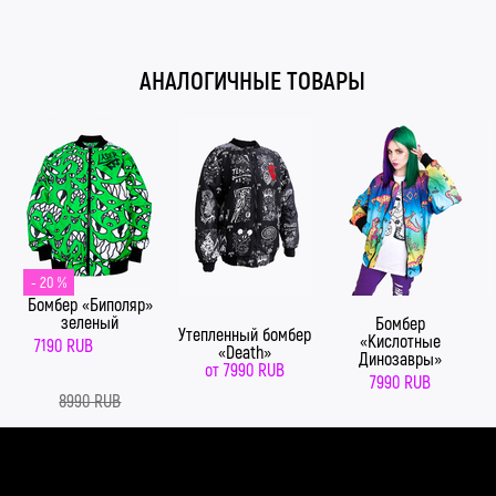
#КислотныйШмот
АНАЛОГИЧНЫЕ ТОВАРЫ
- 20 %
Бомбер «Биполяр»
зеленый
Бомбер
Утепленный бомбер
«Кислотные
7190 RUB
«Death»
Динозавры»
от
7990 RUB
7990 RUB
8990 RUB