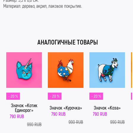
Материал: дерево, акрил, лаковое покрытие.
#LaserB #ЛазернаяБорода #АдмиралЛазернаяБорода
#КислотныйШмот
АНАЛОГИЧНЫЕ ТОВАРЫ
- 20 %
- 20 %
- 20 %
Значок «Котик
Значок «Курочка»
Значок «Коза»
Единорог»
790 RUB
790 RUB
790 RUB
990 RUB
990 RUB
990 RUB