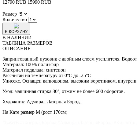
12790 RUB
15990 RUB
Размер
Количество
В КОРЗИНУ
В НАЛИЧИИ
ТАБЛИЦА РАЗМЕРОВ
ОПИСАНИЕ
Запринтованный пуховик с двойным слоем утеплителя. В
одоот
Материал: 100% полиэфир
Материал подклада: синтепон
Рассчитан на температуру от 0
°С
до -25
°С
Унисекс. Оснащен капюшоном, высоким воротником, внутрен
Уход: машинная стирка 30°, отжим не более 600 оборотов.
Художник: Адмирал Лазерная Борода
На Кате размер М (рост 170см)
#LaserB #ЛазернаяБорода #АдмиралЛазернаяБорода #Кислот