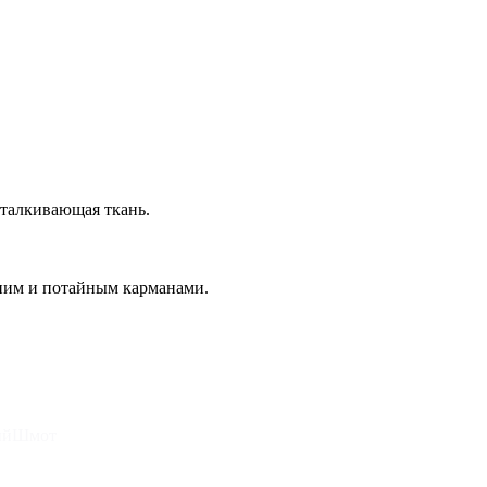
талкивающая ткань.
ним и потайным карманами.
ныйШмот