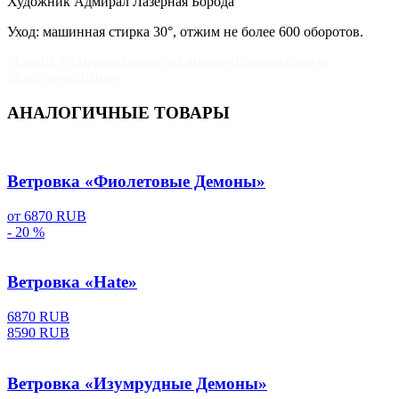
Художник Адмирал Лазерная Борода
Уход: машинная стирка 30°, отжим не более 600 оборотов.
#LaserB #ЛазернаяБорода #АдмиралЛазернаяБорода
#КислотныйШмот
АНАЛОГИЧНЫЕ ТОВАРЫ
Ветровка «Фиолетовые Демоны»
от
6870 RUB
- 20 %
Ветровка «Hate»
6870 RUB
8590 RUB
Ветровка «Изумрудные Демоны»