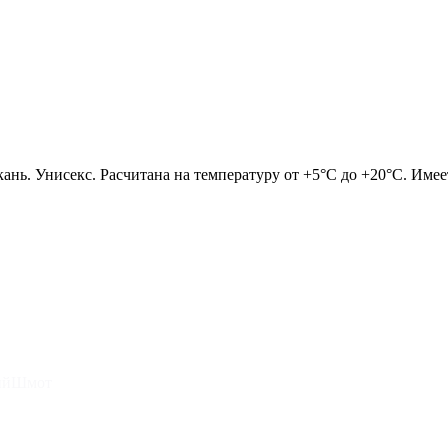
ань. Унисекс.
Расчитана на температуру от +5°С до +20°С. Име
ныйШмот