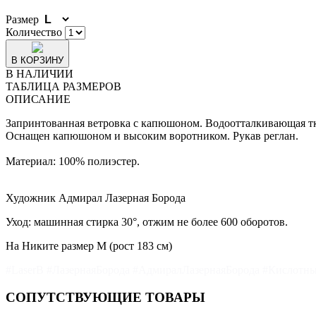
Размер
Количество
В КОРЗИНУ
В НАЛИЧИИ
ТАБЛИЦА РАЗМЕРОВ
ОПИСАНИЕ
Запринтованная ветровка с капюшоном. Водоотталкивающая тк
Оснащен капюшоном и высоким воротником. Рукав реглан.
Материал: 100% полиэстер.
Художник Адмирал Лазерная Борода
Уход: машинная стирка 30°, отжим не более 600 оборотов.
На Никите размер М (рост 183 см)
#LaserB #ЛазернаяБорода #АдмиралЛазернаяБорода #Кислот
СОПУТСТВУЮЩИЕ ТОВАРЫ