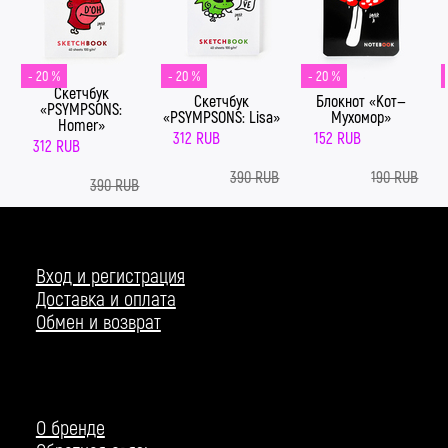
- 20 %
- 20 %
- 20 %
Скетчбук
Скетчбук
Блокнот «Кот—
«PSYMPSONS:
«PSYMPSONS: Lisa»
Мухомор»
Homer»
312 RUB
152 RUB
312 RUB
390 RUB
190 RUB
390 RUB
Вход и регистрация
Доставка и оплата
Обмен и возврат
О бренде